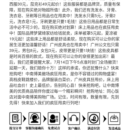
西服30元，茄克衫49元起价！这些服装都是品牌货，质量有保
障，现在购买绝对物超所值！此外，我们还有洗发水、牙膏、
洗衣皂、牙刷等日用品也在甩卖中！洗发水只需5元，牙膏2
元，洗衣皂1元，牙刷更是只要1毛钱！这些日用品都是日常生
活中必不可少的，现在购买绝对划算！床上用品也在疯狂甩卖
中！国际品牌梦黛绮家纺给钱就卖，床单被罩5元起，夏凉被
19元起！这些床上用品都是舒适柔软，现在购买可以让你的家
居生活更加温馨舒适！广州皮具也在甩卖中！广州公文包只需
39元，男包8元，女包3元，皮带更是只要1块钱！这些皮具都
是时尚百搭的款式，现在购买可以让你的穿搭更加出彩！最
后，我们还要提醒大家，7月14日下午5点准时封门全场撤货！
延期一天，我们赔你十万！这样的承诺，你还犹豫什么？快来
抢购吧！中南博美撤场疯狂甩卖，是你不容错过的购物盛宴！
高档皮鞋跳楼价，品牌服装白菜价，广州皮具狅甩价，床上用
品吐血价！史上最低价，告别同心县！快来抢购吧，让中南博
美的优质商品陪伴你度过每一个精彩瞬间！抢购地址：同心饭
店对面中南博美购物广场。记住，时间有限，数量有限，先到
先得！快来加入我们的疯狂甩卖行列吧！