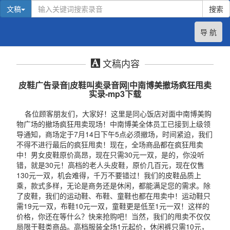
文稿
搜索
导 航
文稿内容
皮鞋广告录音|皮鞋叫卖录音网|中南博美撤场疯狂甩卖
实录-mp3下载
各位顾客朋友们，大家好！这里是同心饭店对面中南博美购
物广场的撤场疯狂甩卖现场！中南博美全体员工已接到上级领
导通知，商场定于7月14日下午5点必须撤场，时间紧迫，我们
不得不进行最后的疯狂甩卖！现在，全场商品都在疯狂甩卖
中！男女皮鞋原价高昂，现在只需30元一双，是的，你没听
错，就是30元！高档的老人头皮鞋，原价几百元，现在仅售
130元一双，机会难得，千万不要错过！我们的皮鞋品质上
乘，款式多样，无论是商务还是休闲，都能满足您的需求。除
了皮鞋，我们的运动鞋、布鞋、童鞋也都在甩卖中！运动鞋只
需19元一双，布鞋10元一双，童鞋更是低至1元一双！这样的
价格，你还在等什么？快来抢购吧！当然，我们的甩卖不仅仅
局限于鞋类商品。高档服装全场1元起价，休闲裤只需10元，