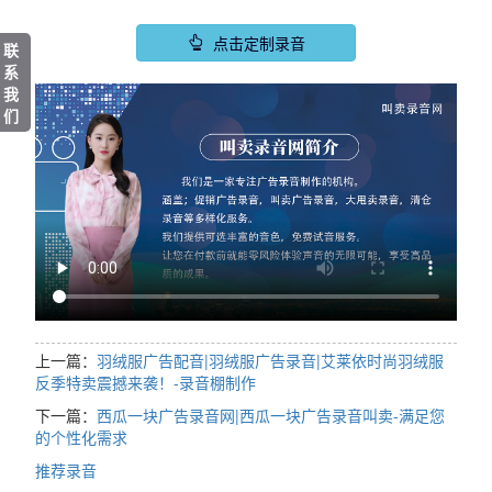
点击定制录音
联
系
我
们
上一篇：
羽绒服广告配音|羽绒服广告录音|艾莱依时尚羽绒服
反季特卖震撼来袭！-录音棚制作
下一篇：
西瓜一块广告录音网|西瓜一块广告录音叫卖-满足您
的个性化需求
推荐录音