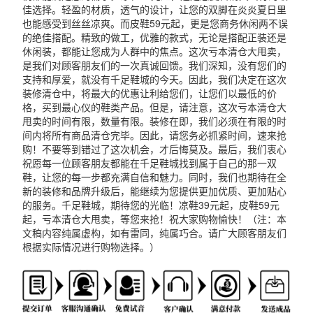
佳选择。轻盈的材质，透气的设计，让您的双脚在炎炎夏日里
也能感受到丝丝凉爽。而皮鞋59元起，更是您商务休闲两不误
的绝佳搭配。精致的做工，优雅的款式，无论是搭配正装还是
休闲装，都能让您成为人群中的焦点。这次亏本清仓大甩卖，
是我们对顾客朋友们的一次真诚回馈。我们深知，没有您们的
支持和厚爱，就没有千足鞋城的今天。因此，我们决定在这次
装修清仓中，将最大的优惠让利给您们，让您们以最低的价
格，买到最心仪的鞋类产品。但是，请注意，这次亏本清仓大
甩卖的时间有限，数量有限。装修在即，我们必须在有限的时
间内将所有商品清仓完毕。因此，请您务必抓紧时间，速来抢
购！不要等到错过了这次机会，才后悔莫及。最后，我们衷心
祝愿每一位顾客朋友都能在千足鞋城找到属于自己的那一双
鞋，让您的每一步都充满自信和魅力。同时，我们也期待在全
新的装修和品牌升级后，能继续为您提供更加优质、更加贴心
的服务。千足鞋城，期待您的光临！凉鞋39元起，皮鞋59元
起，亏本清仓大甩卖，等您来抢！祝大家购物愉快！（注：本
文稿内容纯属虚构，如有雷同，纯属巧合。请广大顾客朋友们
根据实际情况进行购物选择。）