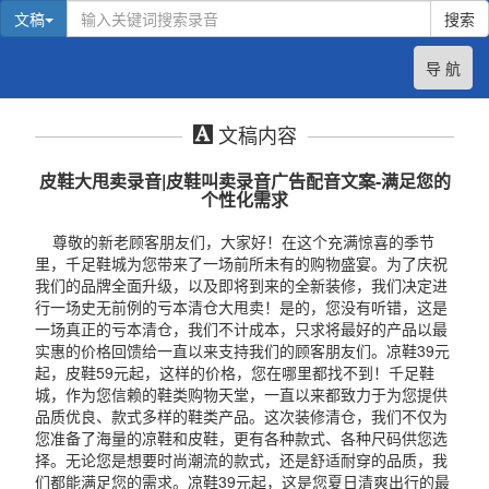
文稿
搜索
导 航
文稿内容
皮鞋大甩卖录音|皮鞋叫卖录音广告配音文案-满足您的
个性化需求
尊敬的新老顾客朋友们，大家好！在这个充满惊喜的季节
里，千足鞋城为您带来了一场前所未有的购物盛宴。为了庆祝
我们的品牌全面升级，以及即将到来的全新装修，我们决定进
行一场史无前例的亏本清仓大甩卖！是的，您没有听错，这是
一场真正的亏本清仓，我们不计成本，只求将最好的产品以最
实惠的价格回馈给一直以来支持我们的顾客朋友们。凉鞋39元
起，皮鞋59元起，这样的价格，您在哪里都找不到！千足鞋
城，作为您信赖的鞋类购物天堂，一直以来都致力于为您提供
品质优良、款式多样的鞋类产品。这次装修清仓，我们不仅为
您准备了海量的凉鞋和皮鞋，更有各种款式、各种尺码供您选
择。无论您是想要时尚潮流的款式，还是舒适耐穿的品质，我
们都能满足您的需求。凉鞋39元起，这是您夏日清爽出行的最