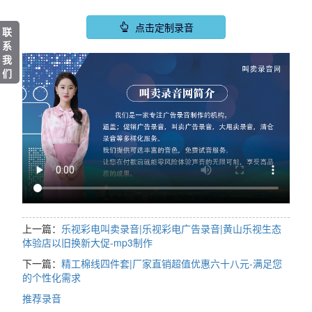
点击定制录音
联
系
我
们
上一篇：
乐视彩电叫卖录音|乐视彩电广告录音|黄山乐视生态
体验店以旧换新大促-mp3制作
下一篇：
精工棉线四件套|厂家直销超值优惠六十八元-满足您
的个性化需求
推荐录音