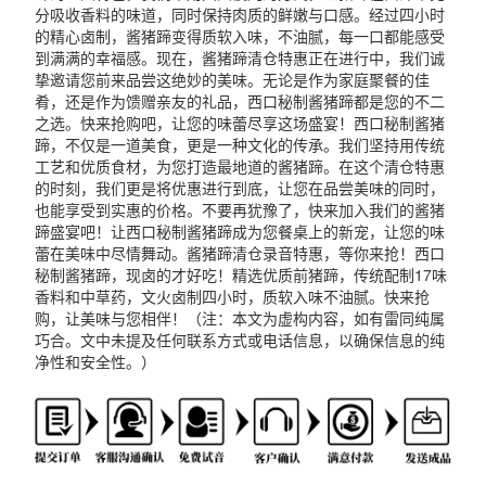
分吸收香料的味道，同时保持肉质的鲜嫩与口感。经过四小时
的精心卤制，酱猪蹄变得质软入味，不油腻，每一口都能感受
到满满的幸福感。现在，酱猪蹄清仓特惠正在进行中，我们诚
挚邀请您前来品尝这绝妙的美味。无论是作为家庭聚餐的佳
肴，还是作为馈赠亲友的礼品，西口秘制酱猪蹄都是您的不二
之选。快来抢购吧，让您的味蕾尽享这场盛宴！西口秘制酱猪
蹄，不仅是一道美食，更是一种文化的传承。我们坚持用传统
工艺和优质食材，为您打造最地道的酱猪蹄。在这个清仓特惠
的时刻，我们更是将优惠进行到底，让您在品尝美味的同时，
也能享受到实惠的价格。不要再犹豫了，快来加入我们的酱猪
蹄盛宴吧！让西口秘制酱猪蹄成为您餐桌上的新宠，让您的味
蕾在美味中尽情舞动。酱猪蹄清仓录音特惠，等你来抢！西口
秘制酱猪蹄，现卤的才好吃！精选优质前猪蹄，传统配制17味
香料和中草药，文火卤制四小时，质软入味不油腻。快来抢
购，让美味与您相伴！（注：本文为虚构内容，如有雷同纯属
巧合。文中未提及任何联系方式或电话信息，以确保信息的纯
净性和安全性。）