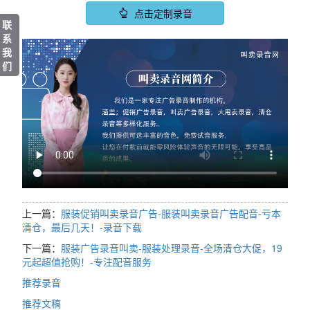
点击定制录音
联
系
我
们
上一篇：
服装促销叫卖录音广告-服装叫卖录音广告配音-亏本
清仓，最后几天！-录音下载
下一篇：
服装广告录音叫卖-服装处理录音-全场清仓大促，19
元起超值抢购！-专注配音服务
推荐录音
推荐文稿