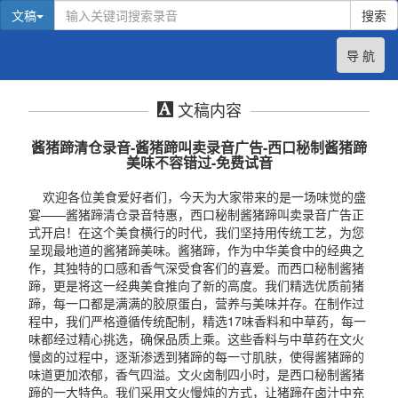
文稿
搜索
导 航
文稿内容
酱猪蹄清仓录音-酱猪蹄叫卖录音广告-西口秘制酱猪蹄
美味不容错过-免费试音
欢迎各位美食爱好者们，今天为大家带来的是一场味觉的盛
宴——酱猪蹄清仓录音特惠，西口秘制酱猪蹄叫卖录音广告正
式开启！在这个美食横行的时代，我们坚持用传统工艺，为您
呈现最地道的酱猪蹄美味。酱猪蹄，作为中华美食中的经典之
作，其独特的口感和香气深受食客们的喜爱。而西口秘制酱猪
蹄，更是将这一经典美食推向了新的高度。我们精选优质前猪
蹄，每一口都是满满的胶原蛋白，营养与美味并存。在制作过
程中，我们严格遵循传统配制，精选17味香料和中草药，每一
味都经过精心挑选，确保品质上乘。这些香料与中草药在文火
慢卤的过程中，逐渐渗透到猪蹄的每一寸肌肤，使得酱猪蹄的
味道更加浓郁，香气四溢。文火卤制四小时，是西口秘制酱猪
蹄的一大特色。我们采用文火慢炖的方式，让猪蹄在卤汁中充