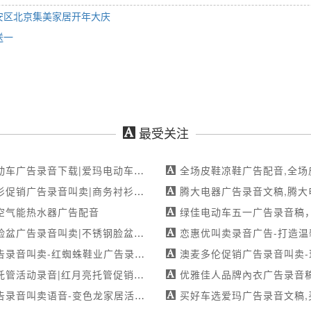
安区北京集美家居开年大庆
送一
最受关注
录音下载|爱玛电动车促销叫卖录音广告|国庆特惠-真人录音下载
全场皮鞋凉鞋广告配音,全场皮鞋凉鞋广告录音,全场
告录音叫卖|商务衬衫广告录音叫卖|全城震撼价-mp3制作
腾大电器广告录音文稿,腾大电器叫卖录音文稿,腾大
空气能热水器广告配音
绿佳电动车五一广告录音稿，绿佳电动车五一叫卖录音稿，绿佳电
广告录音叫卖|不锈钢脸盆促销录音-专业配音团队
恋惠优叫卖录音广告-打造温馨购物体验，恋惠优广
-红蜘蛛鞋业广告录音网-五一特惠震撼来袭-满足您的个性化需求
澳麦多伦促销广告录音叫卖-现烤面包新鲜出炉，尽
音|红月亮托管促销叫卖录音广告|新学期特惠开启-专注配音服务
优雅佳人品牌內衣广告录音稿，优雅佳人品牌內衣叫卖录音稿，优雅佳人
语音-变色龙家居活动录音-品牌升级清仓大促-专业承接各类广告录制作
买好车选爱玛广告录音文稿,买好车选爱玛叫卖录音文稿,买好车