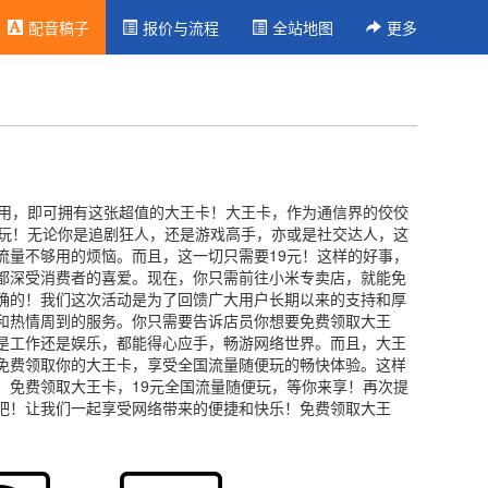
配音稿子
报价与流程
全站地图
更多
用，即可拥有这张超值的大王卡！大王卡，作为通信界的佼佼
你玩！无论你是追剧狂人，还是游戏高手，亦或是社交达人，这
流量不够用的烦恼。而且，这一切只需要19元！这样的好事，
都深受消费者的喜爱。现在，你只需前往小米专卖店，就能免
确的！我们这次活动是为了回馈广大用户长期以来的支持和厚
和热情周到的服务。你只需要告诉店员你想要免费领取大王
是工作还是娱乐，都能得心应手，畅游网络世界。而且，大王
免费领取你的大王卡，享受全国流量随便玩的畅快体验。这样
！免费领取大王卡，19元全国流量随便玩，等你来享！再次提
吧！让我们一起享受网络带来的便捷和快乐！免费领取大王