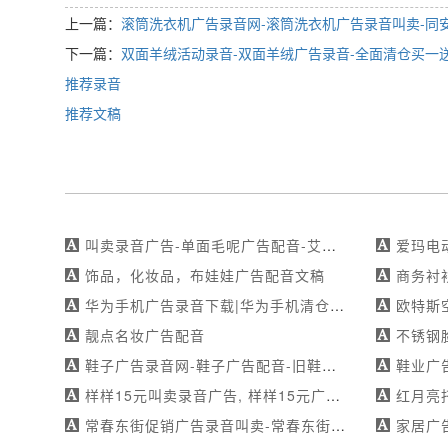
上一篇：
滚筒洗衣机广告录音网-滚筒洗衣机广告录音叫卖-同
下一篇：
双面羊绒活动录音-双面羊绒广告录音-全面清仓买一
推荐录音
推荐文稿
叫卖录音广告-单面毛呢广告配音-艾莱依百万大衣工厂直销-专注配音服务
爱玛电动车广告
饰品，化妆品，布娃娃广告配音文稿
商务衬衫促销广
华为手机广告录音下载|华为手机清仓录音|广信华为手机工厂店超值优惠-玉秀文化-真人试音
欧特斯
靓点名妆广告配音
不锈钢脸盆
鞋子广告录音网-鞋子广告配音-旧鞋当钱用，鸿程鞋店佳节大回馈！-专业承接各类广告录制作
鞋业广告录音叫卖
样样15元叫卖录音广告, 样样15元广告录音叫卖, 真人免费试音, 工厂直销, 精品童装
红月亮托管活动录
常春东街促销广告录音叫卖-常春东街广告录音网-特惠房源回馈盛宴
家居广告录音叫卖