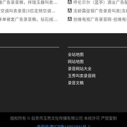
录音稿，祥瑞玉器叫卖录音稿，祥瑞玉器广告配音稿
呼伦贝尔（蓝亭）酒业广告配音文稿,呼伦贝尔（蓝亭）酒业广告录音文稿,呼伦贝尔
录音|3匹定频空调活动录音|德胜家电超值优惠大促-mp3制作
冻龄霜促销广告录音叫卖|冻龄霜叫卖录音|全国连锁婷美小屋化妆品
告录音稿，钻石绒床单被套叫卖录音稿，钻石绒床单被套广告配音稿
创维电视广告录音网-创维电视广告配音-朱田精英家电特
全站地图
网站地图
录音网站大全
玉秀叫卖录音网
录音文稿
版权所有 © 自贡市玉秀文化传播有限公司 未经许可 严禁复制
备案号:蜀ICP备14001941号-1