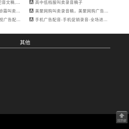
（蓝亭）酒业叫卖录音文稿
高中低档服叫卖录音稿子
店盛大开业-免费试音
美聚网购叫卖录音稿，美聚网购广告录音稿，美聚网购广告配音稿
惠来袭-录音棚制作
手机广告配音-手机促销录音-全场进价销售，分期零首付零利息，惊喜连连-满足不同需求
其他