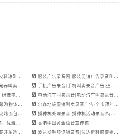
皮鞋凉鞋叫卖录音
服装广告录音网|服装促销广告录音叫卖|寇店世纪隆购物广场换季清仓大放送-录音下载
电器广告配音文稿
手机广告录音|手机叫卖录音广告|通达手机城4G时代特惠来袭-满足您的个性化需求
动车五一广告配音稿
电动汽车叫卖录音|电动汽车叫卖录音网特惠活动详情-mp3制作
告配音传递温情
尔森地板促销叫卖录音广告-全市拜年祝福与尔森地板特惠同享
享美味每一天！
播种机处理录音|播种机活动录音|特惠补贴购机指南-mp3下载
品牌內衣广告配音稿
香港中国黄金语音宣传稿
选爱玛广告配音文稿
波达斯鞋服促销录音|波达斯鞋服促销广告录音叫卖|全场清仓震撼狂降-免费试音