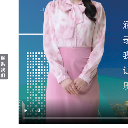
联
系
我
们