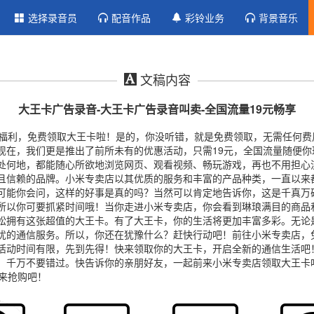
选择录音员
配音作品
彩铃业务
背景音乐
文稿内容
大王卡广告录音-大王卡广告录音叫卖-全国流量19元畅享
福利，免费领取大王卡啦！是的，你没听错，就是免费领取，无需任何费
现在，我们更是推出了前所未有的优惠活动，只需19元，全国流量随便
处何地，都能随心所欲地浏览网页、观看视频、畅玩游戏，再也不用担心
且信赖的品牌。小米专卖店以其优质的服务和丰富的产品种类，一直以来
可能你会问，这样的好事是真的吗？当然可以肯定地告诉你，这是千真万
所以你可要抓紧时间哦！当你走进小米专卖店，你会看到琳琅满目的商品
松拥有这张超值的大王卡。有了大王卡，你的生活将更加丰富多彩。无论
忧的通信服务。所以，你还在犹豫什么？赶快行动吧！前往小米专卖店，
活动时间有限，先到先得！快来领取你的大王卡，开启全新的通信生活吧
，千万不要错过。快告诉你的亲朋好友，一起前来小米专卖店领取大王卡
来抢购吧！