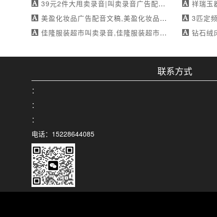
39元2件大甩卖录音|叫卖录音广告配音-mp3下载
祥瑞玉器广告
美盈化妆品广告配音文稿,美盈化妆品广告录音文稿,美盈化妆品叫卖录音文稿
3匹定频空调叫卖
佳隆服装超市叫卖录音,佳隆服装超市广告配音,佳隆服装超市广告录音
钻石绒床单被套广
联系方式
：
：
：
电话：15228644085