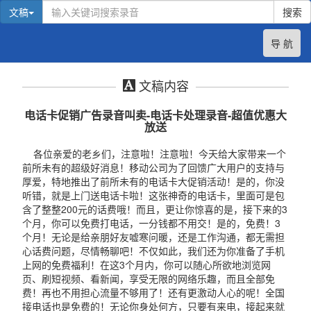
文稿
搜索
导 航
文稿内容
电话卡促销广告录音叫卖-电话卡处理录音-超值优惠大
放送
各位亲爱的老乡们，注意啦！注意啦！今天给大家带来一个
前所未有的超级好消息！移动公司为了回馈广大用户的支持与
厚爱，特地推出了前所未有的电话卡大促销活动！是的，你没
听错，就是上门送电话卡啦！这张神奇的电话卡，里面可是包
含了整整200元的话费哦！而且，更让你惊喜的是，接下来的3
个月，你可以免费打电话，一分钱都不用交！是的，免费！3
个月！无论是给亲朋好友嘘寒问暖，还是工作沟通，都无需担
心话费问题，尽情畅聊吧！不仅如此，我们还为你准备了手机
上网的免费福利！在这3个月内，你可以随心所欲地浏览网
页、刷短视频、看新闻，享受无限的网络乐趣，而且全部免
费！再也不用担心流量不够用了！还有更激动人心的呢！全国
接电话也是免费的！无论你身处何方，只要有来电，接起来就