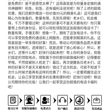
是免费的！是不是感觉太棒了？这简直就是为你量身定做的通
讯神器啊！别急，别急，还有福利没说完呢！除了上述的超值
优惠，我们还额外赠送一份价值30元的精美礼品！这可是我们
精心为你准备的，数量有限，先到先得哦！老乡们，机会难
得，千万不要错过啊！这样的好事可不是天天都有的！你只需
要带上你的身份证，就可以轻松领取到这张超值的电话卡了！
数量有限，手慢无啊！想象一下，拥有了这张电话卡，你不仅
可以享受到免费的通话和上网服务，还能拿到精美的礼品，这
简直就是一举多得的好事！而且，移动公司的服务品质大家都
是有目共睹的，选择我们，就是选择了放心和省心！所以，老
乡们，还等什么呢？赶快行动起来吧！带上你的身份证，到我
们指定的领取地点，领取属于你的那份超值福利吧！记得要趁
早哦，不然就被别人抢走了！最后，再次提醒各位老乡们，这
样的好事可不是天天都有的！错过了这次机会，可就不知道下
次什么时候才能再有这样的优惠了！所以，一定要把握住这次
机会，让自己享受到更多的实惠和便利吧！赶快行动吧！移动
公司期待你的光临！让我们一起享受这份超值的电话卡福利
吧！