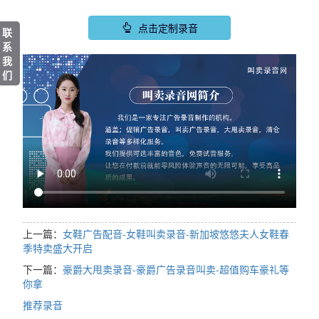
点击定制录音
联
系
我
们
上一篇：
女鞋广告配音-女鞋叫卖录音-新加坡悠悠夫人女鞋春
季特卖盛大开启
下一篇：
豪爵大甩卖录音-豪爵广告录音叫卖-超值购车豪礼等
你拿
推荐录音