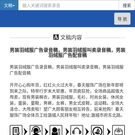
文稿
搜索
导 航
文稿内容
男装羽绒服广告录音稿，男装羽绒服叫卖录音稿，男装
羽绒服广告配音稿
男装羽绒服广告录音稿，男装羽绒服叫卖录音稿，男装羽绒服
广告配音稿
开开心心购年货，红红火火过大年，春天服饰广场在新年即将
到来之际，特举行岁末大钜惠，年货疯狂抢，全场商品超值大
甩卖，现有男装棉衣，男装羽绒服，毛衫，时尚女装，休闲女
装，童装，童鞋，男裤，女裤，男女式皮鞋，运动鞋。全场大
清仓，大甩卖啦！望广大顾客朋友相互转告，前来抢购！春天
服饰广场全体员工给潞城人民拜年啦！地址:潞城市府东北路。