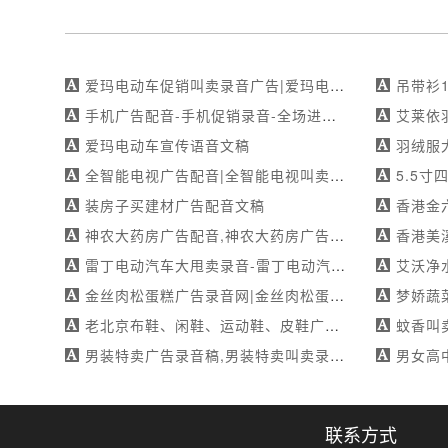
爱玛电动车促销叫卖录音广告|爱玛电动车广告录音叫卖语音-玉秀文化-真人试音
吊带衫10元起丝袜15元
手机广告配音-手机促销录音-全场进价销售，分期零首付零利息，惊喜连连-满足不同需求
艾莱依羽绒服叫
爱玛电动车宣传语音文稿
羽绒服大清仓
全智能电视广告配音|全智能电视叫卖录音|超值特惠-mp3制作
5.5寸四核大屏高速智能手
装房子买建材广告配音文稿
香港金六福珠宝
神农大药房广告配音,神农大药房广告录音,神农大药房叫卖录音
香港美
雷丁电动汽车大甩卖录音-雷丁电动汽车活动录音-万人拼购盛宴开启
艾沃净水开业广
金丝肉松蛋糕广告录音网|金丝肉松蛋糕广告录音叫卖|特惠促销-录音棚制作
梦娇蔬
老北京布鞋、闲鞋、运动鞋、皮鞋广告录音稿，老北京布鞋、闲鞋、运动鞋、皮鞋叫卖录音稿，老北京布鞋、闲鞋、运动鞋、皮鞋广告配音稿
蚊香叫卖录音
男装特卖广告录音稿,男装特卖叫卖录音稿,男装特卖广告配音稿
男女高
联系方式