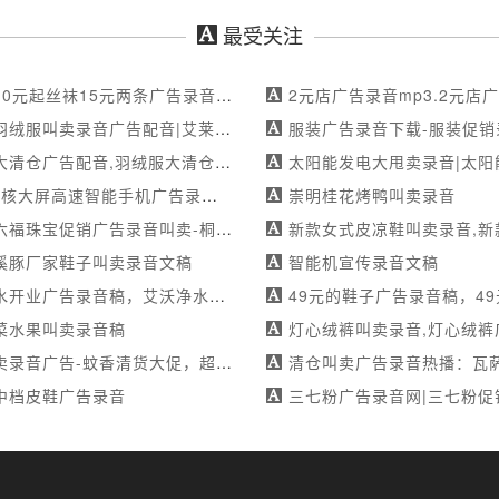
最受关注
两条广告录音稿，吊带衫10元起丝袜15元两条叫卖录音稿，吊带衫10元起丝袜15元两条广告配音稿
2元店广告录音mp3.2元店广告录音mp3找叫卖录音网，专业
卖录音广告配音|艾莱依羽绒服广告配音|限时特惠-mp3制作
服装广告录音下载-服装促销录音-高村世纪隆换
广告配音,羽绒服大清仓广告录音,羽绒服大清仓叫卖录音
太阳能发电大甩卖录音|太阳能发电清仓录音|超值优惠，限时抢购！
机广告录音稿，5.5寸四核大屏高速智能手机叫卖录音稿，5.5寸四核大屏高速智能手机广告配音稿
崇明桂花烤鸭叫卖录音
促销广告录音叫卖-桐梓二店盛大开业活动录音-满足不同需求
新款女式皮凉鞋叫卖录音,新款女式皮凉鞋广告配音,新款女
溪豚厂家鞋子叫卖录音文稿
智能机宣传录音文稿
告录音稿，艾沃净水开业叫卖录音稿，艾沃净水开业广告配音稿
49元的鞋子广告录音稿，49元的鞋子叫卖录音稿，49
菜水果叫卖录音稿
灯心绒裤叫卖录音,灯心绒裤广告配音,灯心
广告-蚊香清货大促，超值优惠等你来！-专业配音团队
清仓叫卖广告录音热播：瓦萨其男装夏季大放送，
中档皮鞋广告录音
三七粉广告录音网|三七粉促销录音|高品质三七粉，健康每一