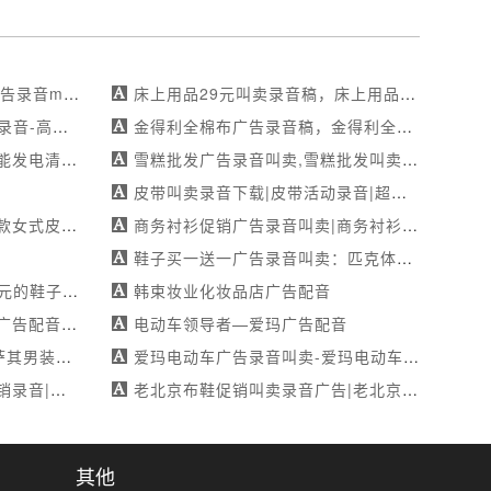
2元店广告录音mp3
床上用品29元叫卖录音稿，床上用品29元广告录音稿，床上用品29元广告配音稿
季清仓大促销
金得利全棉布广告录音稿，金得利全棉布叫卖录音稿，金得利全棉布广告配音稿
-玉秀文化-真人试音
雪糕批发广告录音叫卖,雪糕批发叫卖配音录音,雪糕批发叫卖录音广告
皮带叫卖录音下载|皮带活动录音|超值优惠，限时抢购！-专业承接各类广告录制作
式皮凉鞋广告录音
商务衬衫促销广告录音叫卖|商务衬衫广告录音叫卖|全城震撼价-mp3制作
鞋子买一送一广告录音叫卖：匹克体育换季特卖，麻辣串也叫卖不停！
元的鞋子广告配音稿
韩束妆业化妆品店广告配音
绒裤广告录音
电动车领导者—爱玛广告配音
秋季新款来袭
爱玛电动车广告录音叫卖-爱玛电动车处理录音-全球销量领先品牌
天-录音棚制作
老北京布鞋促销叫卖录音广告|老北京布鞋清仓录音特惠大放送-免费试音
其他