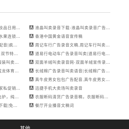
日用洗化叫卖录音
液晶叫卖录音下载-液晶叫卖录音广告配音-辉达家电迎新年欢乐购-满足您的个性化需求
锁超市广告录音台词
香港中国黄金语音宣传稿
各类广告录制作
周记车行广告录音文稿,周记车行叫卖录音文稿,周记车行广告配音文稿
专注配音服务
道易行电动车广告录音叫卖|道易行电动车广告录音网-满足不同需求
服装广告配音稿
双面羊绒叫卖录音网-双面羊绒宣传录音-2018清仓大促，买一送一！
育用品广告配音稿
长绒棉广告录音叫卖语音|长绒棉广告配音|超值清仓特卖-录音棚制作
真牛皮男女包包广告配音,真牛皮男女包包广告录音,真牛皮男女包包叫卖录音
仓大甩卖-录音下载
迅捷手机大卖场叫卖录音
脆，蛋香四溢！
衣服断码清货广告录音稿，衣服断码清货叫卖录音稿，衣服断码清货广告配音
各类广告录制作
餐厅开业播音文稿词
其他