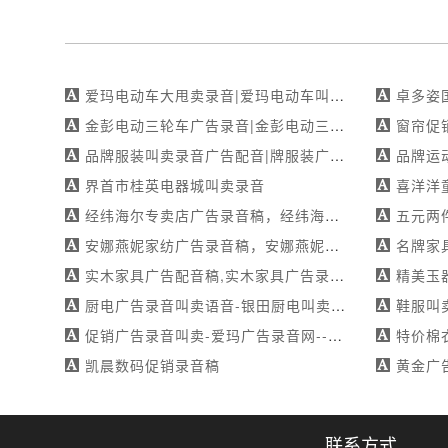
爱玛电动车大甩卖录音|爱玛电动车叫卖录音下载|中秋特惠抢购-mp3下载
卓多姿
金彭电动三轮车广告录音|金彭电动三轮车叫卖录音广告|特惠来袭-专业承接各类广告录制作
窗帘促销叫卖录
品牌服装叫卖录音广告配音|牌服装广告录音叫卖|超值断码折扣-真人录音下载
品牌运
界首市桂英电器城叫卖录音
喜洋洋童装广告
经纬海尔专卖店广告录音稿，经纬海尔专卖店叫卖录音稿，经纬海尔专卖店广告配音稿
五元两件
安娜燕妮家纺广告录音稿，安娜燕妮家纺叫卖录音稿，安娜燕妮家纺广告配音稿
名牌家具金虎家私
实木家具广告配音稿,实木家具广告录音稿,实木家具叫卖录音稿
精美玉器叫卖
厨电广告录音叫卖语音-银田厨电叫卖录音下载-超值优惠大放送
鞋服叫卖录音网|鞋
促销广告录音叫卖-爱玛广告录音网--满足您的个性化需求
特价棉衣广
凯晨数码促销录音稿
黄金广告录音|黄
联系方式