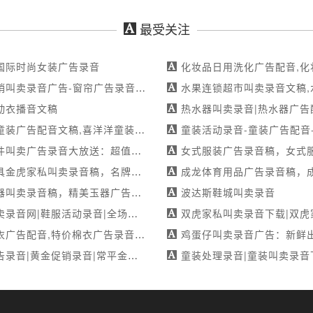
最受关注
国际时尚女装广告录音
化妆品日用洗化广告配音,化妆品日用洗化广告录音,化妆品
音广告-窗帘广告录音叫卖语音-展望软装盛大开业-专注配音服务
水果连锁超市叫卖录音文稿,水果连锁超市广告配音词,水果连
动衣播音文稿
热水器叫卖录音|热水器广告配音|疯狂抢购周特惠-专业承接
配音文稿,喜洋洋童装广告录音文稿,喜洋洋童装叫卖录音文稿
童装活动录音-童装广告配音-双节特惠大放价-
叫卖广告录音大放送：超值优惠，不容错过
女式服装广告录音稿，女式服装叫卖录音稿，女式
叫卖录音稿，名牌家具金虎家私广告配音稿，名牌家具金虎家私广告录音稿
成龙体育用品广告录音稿，成龙体育用品叫卖录音稿，成龙体
录音稿，精美玉器广告配音稿，精美玉器广告录音稿
波达斯鞋城叫卖录音
服活动录音|全场亏本大甩卖，39元起惊爆价！-玉秀文化-真人试音
双虎家私叫卖录音下载|双虎家私促销叫卖录音广告|限时清
告配音,特价棉衣广告录音,特价棉衣叫卖录音
鸡蛋仔叫卖录音广告：新鲜出炉，纯手工，金黄酥
金促销录音|常平金美万和百货中金黄金珠宝老店大清货-满足不同需求
童装处理录音|童装叫卖录音下载|免单节特惠来袭-专业承接