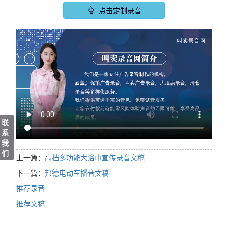
点击定制录音
联
系
我
们
上一篇：
高档多功能大浴巾宣传录音文稿
下一篇：
邦德电动车播音文稿
推荐录音
推荐文稿