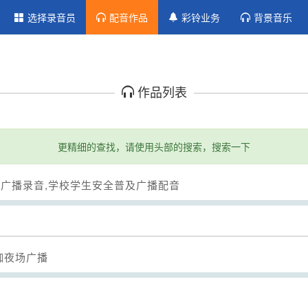
选择录音员
配音作品
彩铃业务
背景音乐
作品列表
更精细的查找，请使用头部的搜索，搜索一下
及广播录音,学校学生安全普及广播配音
Seek
咖夜场广播
Seek