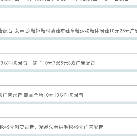
Seek
音-女声,凉鞋拖鞋时装鞋布鞋童鞋运动鞋休闲鞋10元25元广告录音,
Seek
5元3双叫卖录音，袜子10元7双5元3双广告配音
Seek
0块广告录音,商品全场10元10块叫卖录音
Seek
毯49元叫卖录音，精品法莱绒毛毯49元广告配音
Seek