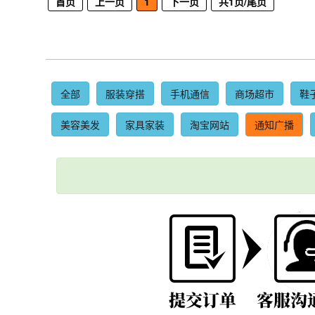
首页
上一页
1
下一页
共1页/尾页
全部
服装穿搭
手机通信
商场超市
鞋
美容美发
家具家装
淘宝网站
通知广播