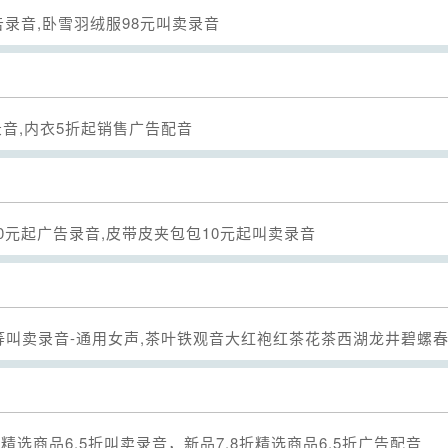
告录音,卧雪羽绒服98元叫卖录音
Seek
录音,内衣5折起销售广告配音
Seek
0元起广告录音,皮带皮夹包包10元起叫卖录音
Seek
-通用女声,茶叶铁观音大红袍红茶花茶西湖龙井碧螺春普洱茶等广告配音,
Seek
折精选商品6.5折叫卖录音，新品7.8折精选商品6.5折广告配音