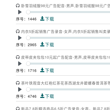
卧雪羽绒服98元广告配音-男声,卧雪羽绒服98元广
Play
下载
序号：1446
内衣5折起销售广告录音-女声,内衣5折起销售叫卖
Play
下载
序号：2965
皮带皮夹包包10元起广告配音-男声,皮带皮夹包包1
Play
下载
序号：1716
茶叶铁观音大红袍红茶花茶西湖龙井碧螺春普洱茶等叫卖录音
Play
下载
序号：4746
新品7.8折精选商品6.5折广告录音-女声，新品7.8