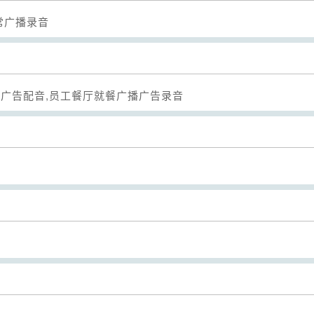
常广播录音
Seek
播广告配音,员工餐厅就餐广播广告录音
Seek
Seek
Seek