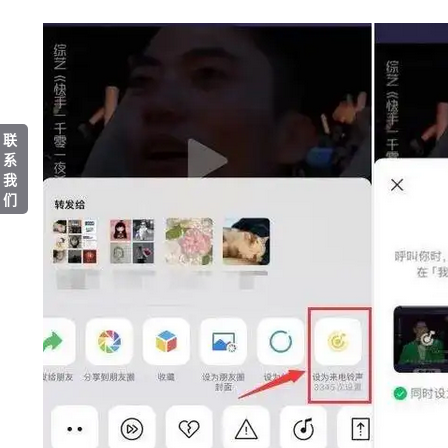
联
系
我
们